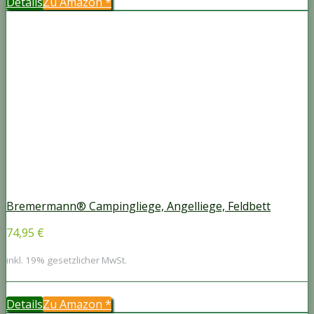
Details
Zu Amazon
*
Bremermann® Campingliege, Angelliege, Feldbett
74,95 €
inkl. 19% gesetzlicher MwSt.
Details
Zu Amazon
*