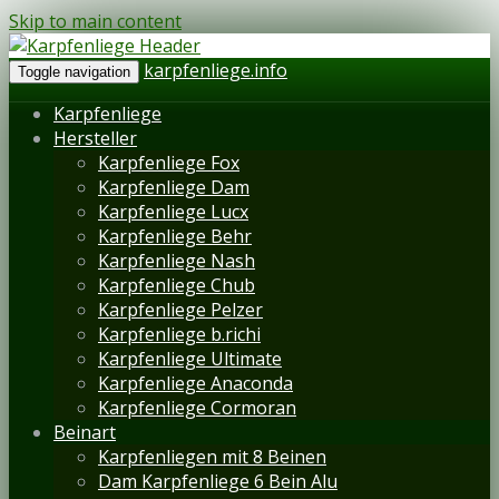
Skip to main content
karpfenliege.info
Toggle navigation
Karpfenliege
Hersteller
Karpfenliege Fox
Karpfenliege Dam
Karpfenliege Lucx
Karpfenliege Behr
Karpfenliege Nash
Karpfenliege Chub
Karpfenliege Pelzer
Karpfenliege b.richi
Karpfenliege Ultimate
Karpfenliege Anaconda
Karpfenliege Cormoran
Beinart
Karpfenliegen mit 8 Beinen
Dam Karpfenliege 6 Bein Alu