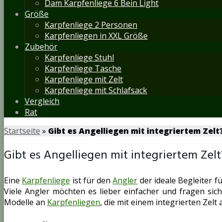
Dam Karpfenliege 6 Bein Light
Größe
Karpfenliege 2 Personen
Karpfenliegen in XXL Größe
Zubehör
Karpfenliege Stuhl
Karpfenliege Tasche
Karpfenliege mit Zelt
Karpfenliege mit Schlafsack
Vergleich
Rat
Startseite
»
Gibt es Angelliegen mit integriertem Zelt
Gibt es Angelliegen mit integriertem Zelt
Eine
Karpfenliege
ist für den
Angler
der ideale Begleiter f
Viele Angler möchten es lieber einfacher und fragen sich,
Modelle an
Karpfenliegen
, die mit einem integrierten Zel