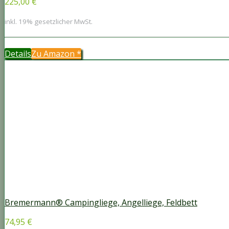
225,00 €
inkl. 19% gesetzlicher MwSt.
Details
Zu Amazon
*
Bremermann® Campingliege, Angelliege, Feldbett
74,95 €