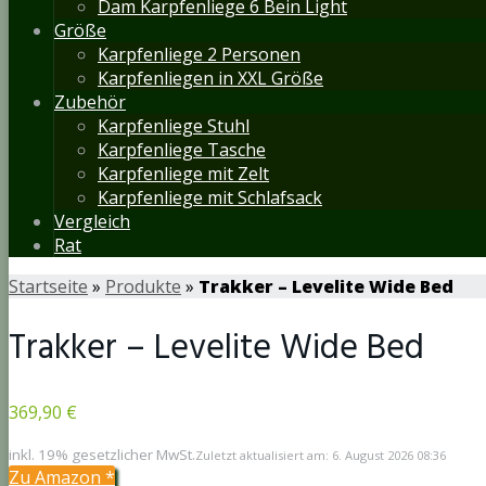
Dam Karpfenliege 6 Bein Light
Größe
Karpfenliege 2 Personen
Karpfenliegen in XXL Größe
Zubehör
Karpfenliege Stuhl
Karpfenliege Tasche
Karpfenliege mit Zelt
Karpfenliege mit Schlafsack
Vergleich
Rat
Startseite
»
Produkte
»
Trakker – Levelite Wide Bed
Trakker – Levelite Wide Bed
369,90 €
inkl. 19% gesetzlicher MwSt.
Zuletzt aktualisiert am: 6. August 2026 08:36
Zu Amazon
*