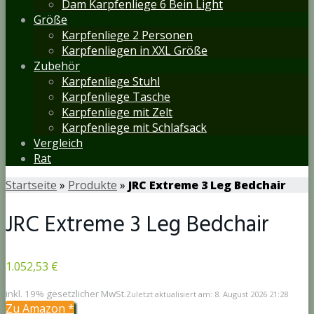
Dam Karpfenliege 6 Bein Light
Größe
Karpfenliege 2 Personen
Karpfenliegen in XXL Größe
Zubehör
Karpfenliege Stuhl
Karpfenliege Tasche
Karpfenliege mit Zelt
Karpfenliege mit Schlafsack
Vergleich
Rat
Startseite
»
Produkte
»
JRC Extreme 3 Leg Bedchair
JRC Extreme 3 Leg Bedchair
1.052,53 €
inkl. 19% gesetzlicher MwSt.
Zuletzt aktualisiert am: 8. August 2026 21:28
Zu Amazon
*