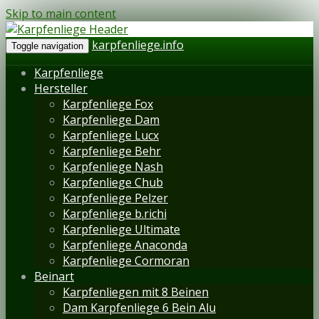
Skip to main content
karpfenliege.info
Toggle navigation
Karpfenliege
Hersteller
Karpfenliege Fox
Karpfenliege Dam
Karpfenliege Lucx
Karpfenliege Behr
Karpfenliege Nash
Karpfenliege Chub
Karpfenliege Pelzer
Karpfenliege b.richi
Karpfenliege Ultimate
Karpfenliege Anaconda
Karpfenliege Cormoran
Beinart
Karpfenliegen mit 8 Beinen
Dam Karpfenliege 6 Bein Alu