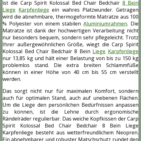
ist die Carp Spirit Kolossal Bed Chair Bedchair
8 Bein
Liege
Karpfenliege
ein wahres Platzwunder. Getragen
wird die abnehmbare, thermogeformte Matratze aus 100
% Polyester von einem stabilen
Aluminiumrahmen
. Die
Matratze ist dank der hochwertigen Verarbeitung nicht
nur besonders bequem, sondern sehr pflegeleicht. Trotz
Ihrer außergewöhnlichen Größe, wiegt die Carp Spirit
Kolossal Bed Chair Bedchair 8 Bein
Liege
Karpfenliege
nur 13,85 kg und hält einer Belastung von bis zu 150 kg
problemlos stand. Die extra breiten Schlammfüße
können in einer Höhe von 40 cm bis 55 cm verstellt
werden.
Das sorgt nicht nur für maximalen Komfort, sondern
auch für optimalen Stand, auch auf unebenen Flächen.
Um die Liege den persönlichen Bedürfnissen anpassen
zu können, ist die Lehne durch ergonomische
Rändelräder regulierbar. Das weiche Kopfkissen der Carp
Spirit Kolossal Bed Chair Bedchair 8 Bein Liege
Karpfenliege besteht aus wetterfreundlichem Neopren.
Ein abnehmbarer und robuster Matschschutz rundet den