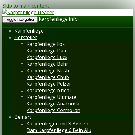
Skip to main content
karpfenliege.info
Toggle navigation
Karpfenliege
Hersteller
Karpfenliege Fox
Karpfenliege Dam
Karpfenliege Lucx
Karpfenliege Behr
Karpfenliege Nash
Karpfenliege Chub
Karpfenliege Pelzer
Karpfenliege b.richi
Karpfenliege Ultimate
Karpfenliege Anaconda
Karpfenliege Cormoran
Beinart
Karpfenliegen mit 8 Beinen
Dam Karpfenliege 6 Bein Alu