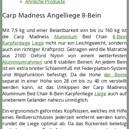
Ähnliche Produkte
Carp Madness Angelliege 8-Bein
Mit 7,9 kg und einer Belastbarkeit von bis zu 160 kg ist
die Carp Madness
Aluminium
Bed Chair
8-Bein
Karpfenliege
Liege
nicht nur ein Leichtgewicht, sondern
auch ein richtiger Kraftprotz. Getragen wird die Matratze
aus 210D Oxford Nylon von einem wetterfesten
Aluminiumrahmen
und 8 stabilen Beinen. An jedem Bein
ist ein extra breiter Schlammfuß mit Federplatten-System
und Wippfunktion befestigt. Da die Höhe
der Beine
separat in einer Höhe von 28 cm bis zu 40 cm verstellt
werden kann, ist das Umkippen der Carp Madness
Aluminium Bed Chair 8-Bein Karpfenliege
Liege
auch auf
unebenem Geländer nahezu unmöglich.
Ein ergonomisch geformtes Kopfkissen, welches mit Hilfe
eines Reißverschlusses jederzeit entfernt werden kann,
rundet die Liege optimal ab. Da das Rückenteil beliebig