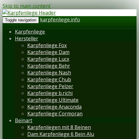
Skip to main content
karpfenliege.info
Toggle navigation
Karpfenliege
Hersteller
Karpfenliege Fox
Karpfenliege Dam
Karpfenliege Lucx
Karpfenliege Behr
Karpfenliege Nash
Karpfenliege Chub
Karpfenliege Pelzer
Karpfenliege b.richi
Karpfenliege Ultimate
Karpfenliege Anaconda
Karpfenliege Cormoran
Beinart
Karpfenliegen mit 8 Beinen
Dam Karpfenliege 6 Bein Alu