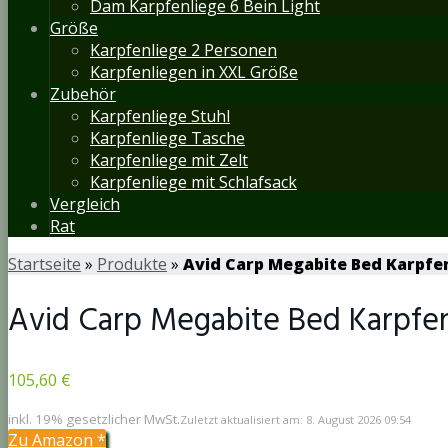
Dam Karpfenliege 6 Bein Light
Größe
Karpfenliege 2 Personen
Karpfenliegen in XXL Größe
Zubehör
Karpfenliege Stuhl
Karpfenliege Tasche
Karpfenliege mit Zelt
Karpfenliege mit Schlafsack
Vergleich
Rat
Startseite
»
Produkte
»
Avid Carp Megabite Bed Karpfe
Avid Carp Megabite Bed Karpfen
105,60 €
inkl. 19% gesetzlicher MwSt.
Zuletzt aktualisiert am: 8. August 2026 09:54
Zu Amazon
*