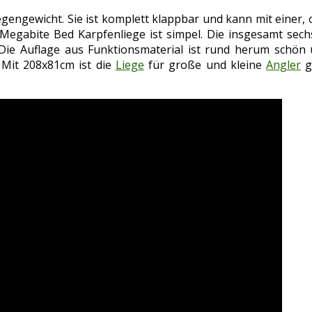
iegengewicht. Sie ist komplett klappbar und kann mit einer, 
Megabite Bed Karpfenliege ist simpel. Die insgesamt se
Die Auflage aus Funktionsmaterial ist rund herum schön 
. Mit 208x81cm ist die
Liege
für große und kleine
Angler
g